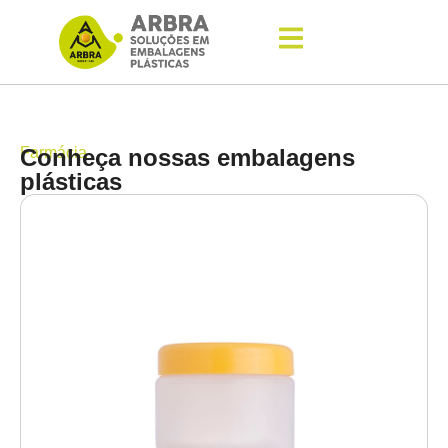
Farmácia
Conheça nossas embalagens
plásticas