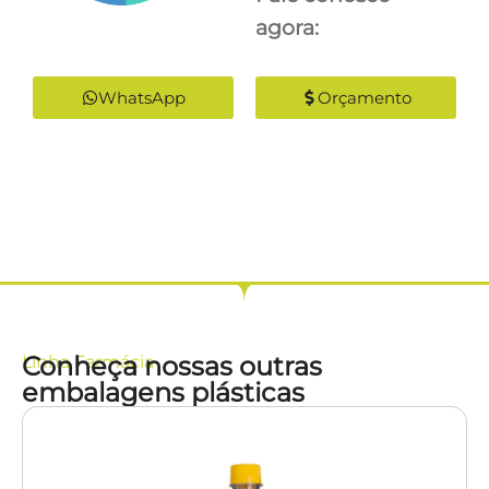
agora:
WhatsApp
Orçamento
Conheça nossas outras
Linha
Farmácia
embalagens plásticas