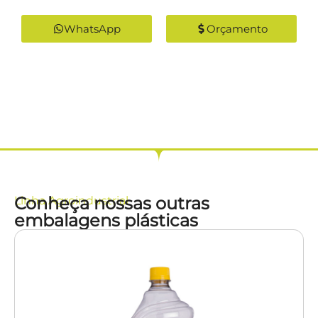
WhatsApp
Orçamento
Conheça nossas outras
Linha
Agroindustrial
embalagens plásticas