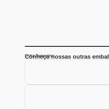
Conheça nossas outras embal
Linha
Saneantes