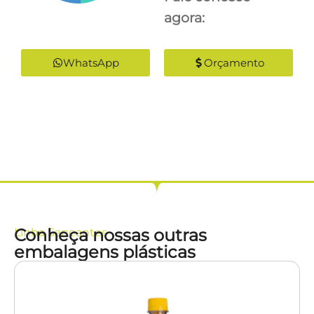
agora:
WhatsApp
Orçamento
Conheça nossas outras
Linha
Saneantes
embalagens plásticas