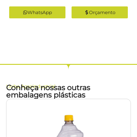
WhatsApp
Orçamento
Conheça nossas outras
Linha
Agroindustrial
embalagens plásticas