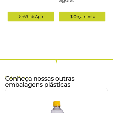
agora:
WhatsApp
Orçamento
Conheça nossas outras
Linha
Potes
embalagens plásticas