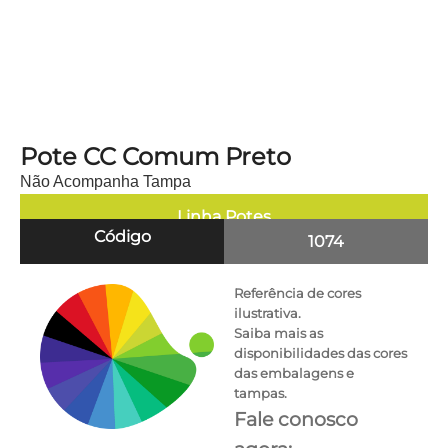
Pote CC Comum Preto
Não Acompanha Tampa
Linha
Potes
Código
1074
Referência de cores
ilustrativa.
Saiba mais as
disponibilidades das cores
das embalagens e
tampas.
Fale conosco