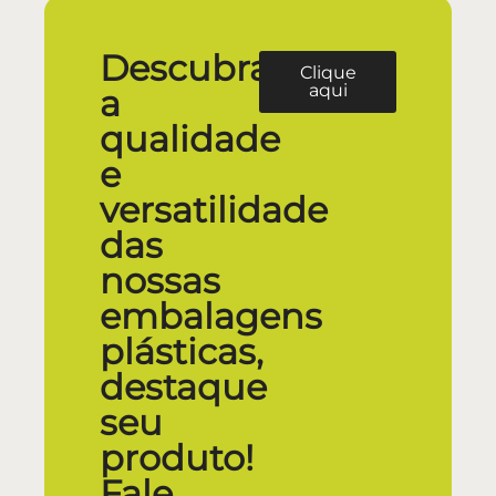
Descubra
Clique
aqui
a
qualidade
e
versatilidade
das
nossas
embalagens
plásticas,
destaque
seu
produto!
Fale