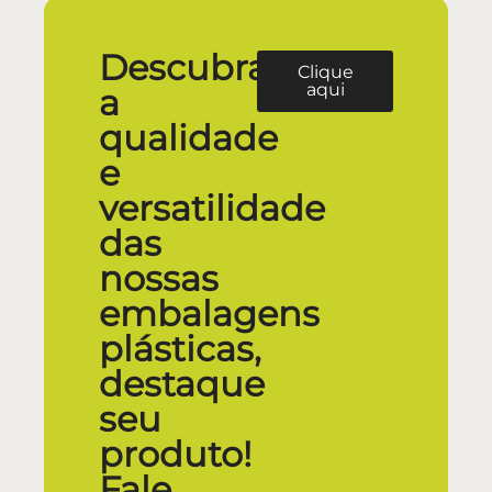
Descubra
Clique
aqui
a
qualidade
e
versatilidade
das
nossas
embalagens
plásticas,
destaque
seu
produto!
Fale