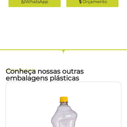
WhatsApp
Orçamento
Conheça nossas outras
Linha
Apícola
embalagens plásticas