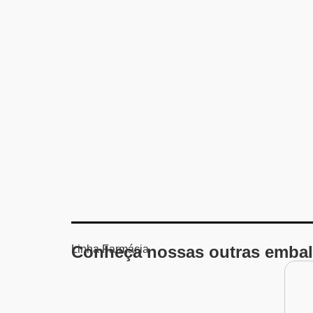
Conheça nossas outras embal
Linha
Farmácia