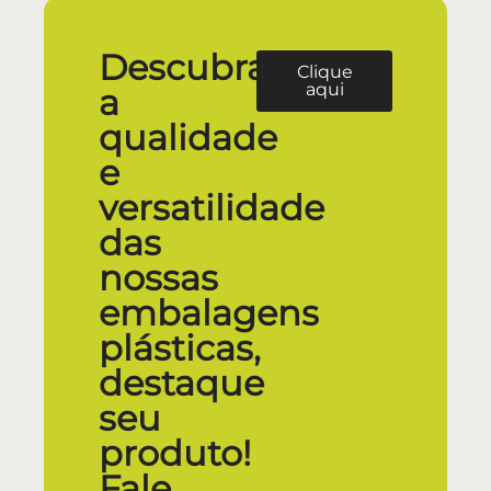
Descubra
Clique
aqui
a
qualidade
e
versatilidade
das
nossas
embalagens
plásticas,
destaque
seu
produto!
Fale