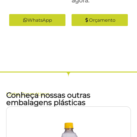
agora:
WhatsApp
Orçamento
Conheça nossas outras
Linha
Cosméticos
embalagens plásticas