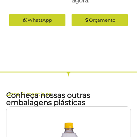
agora:
WhatsApp
Orçamento
Conheça nossas outras
Linha
Alimentícios
embalagens plásticas