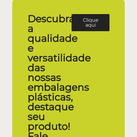
Descubra
Clique
aqui
a
qualidade
e
versatilidade
das
nossas
embalagens
plásticas,
destaque
seu
produto!
Fale