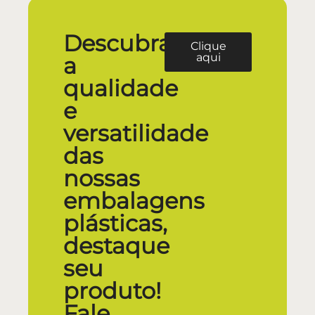
Descubra
Clique
aqui
a
qualidade
e
versatilidade
das
nossas
embalagens
plásticas,
destaque
seu
produto!
Fale