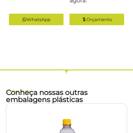
agora:
WhatsApp
Orçamento
Conheça nossas outras
Linha
Potes
embalagens plásticas