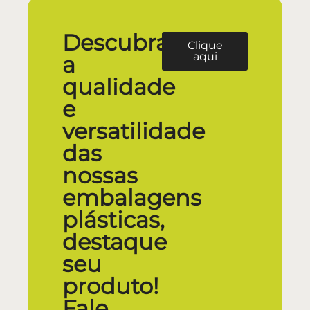
Descubra
Clique
aqui
a
qualidade
e
versatilidade
das
nossas
embalagens
plásticas,
destaque
seu
produto!
Fale