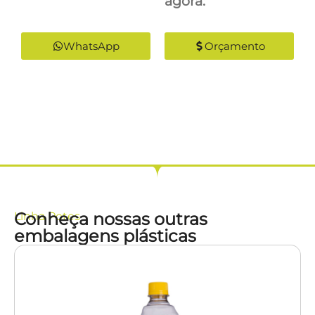
agora:
WhatsApp
Orçamento
Conheça nossas outras
Linha
Potes
embalagens plásticas