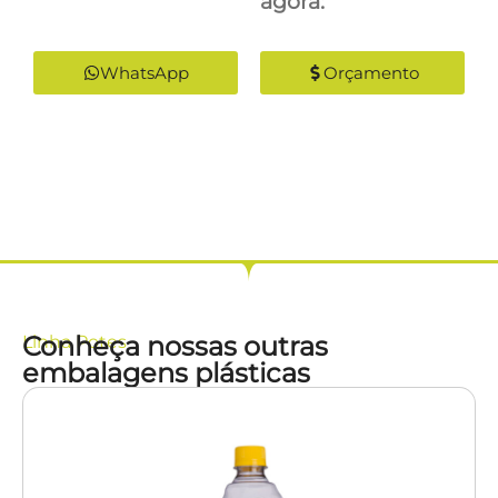
agora:
WhatsApp
Orçamento
Conheça nossas outras
Linha
Potes
embalagens plásticas