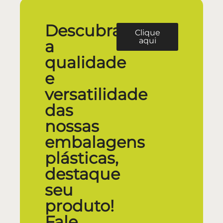
Descubra
Clique
aqui
a
qualidade
e
versatilidade
das
nossas
embalagens
plásticas,
destaque
seu
produto!
Fale