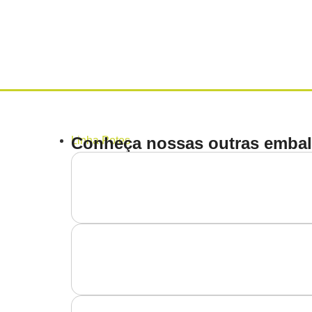
Conheça nossas outras embal
Linha
Potes