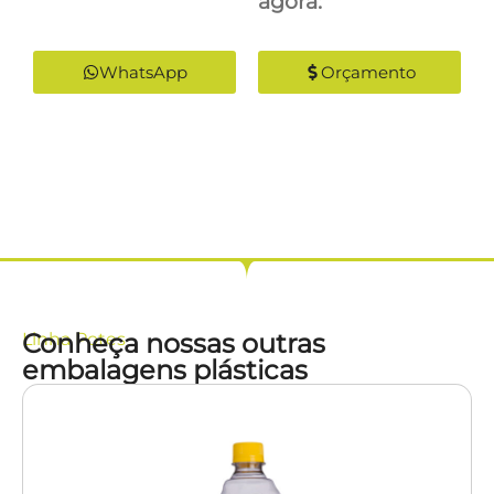
agora:
WhatsApp
Orçamento
Conheça nossas outras
Linha
Potes
embalagens plásticas