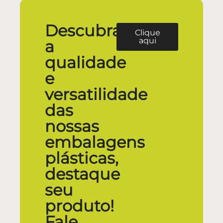
Descubra
Clique
aqui
a
qualidade
e
versatilidade
das
nossas
embalagens
plásticas,
destaque
seu
produto!
Fale