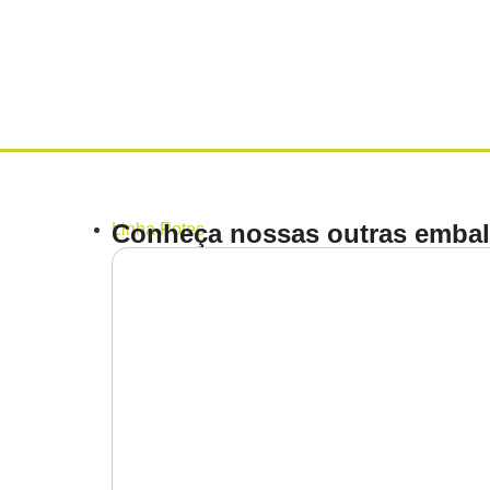
Conheça nossas outras embal
Linha
Potes