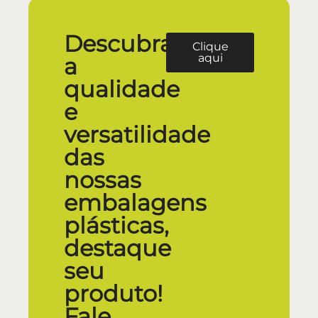
Descubra
Clique
aqui
a
qualidade
e
versatilidade
das
nossas
embalagens
plásticas,
destaque
seu
produto!
Fale