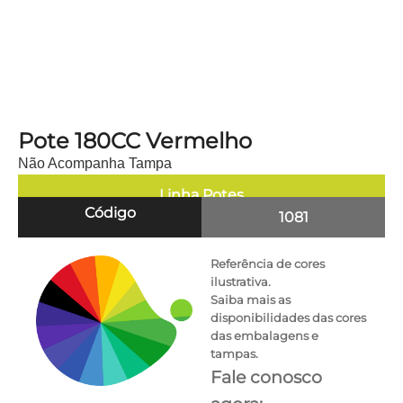
Pote 180CC Vermelho
Não Acompanha Tampa
Linha
Potes
Código
1081
Referência de cores
ilustrativa.
Saiba mais as
disponibilidades das cores
das embalagens e
tampas.
Fale conosco