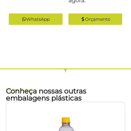
agora:
WhatsApp
Orçamento
Conheça nossas outras
Linha
Potes
embalagens plásticas