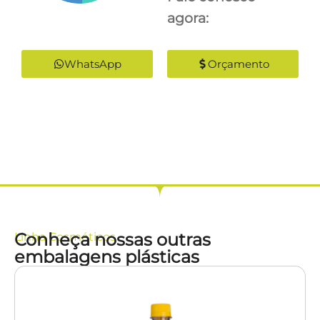
agora:
WhatsApp
Orçamento
Conheça nossas outras
Linha
Cosméticos
embalagens plásticas