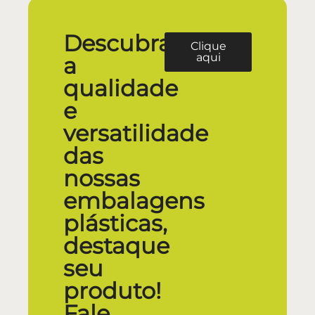
Descubra
Clique
aqui
a
qualidade
e
versatilidade
das
nossas
embalagens
plásticas,
destaque
seu
produto!
Fale