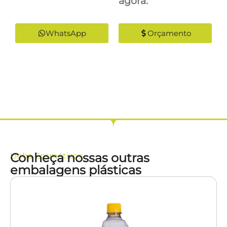
agora:
WhatsApp
Orçamento
Conheça nossas outras
Linha
Cosméticos
embalagens plásticas