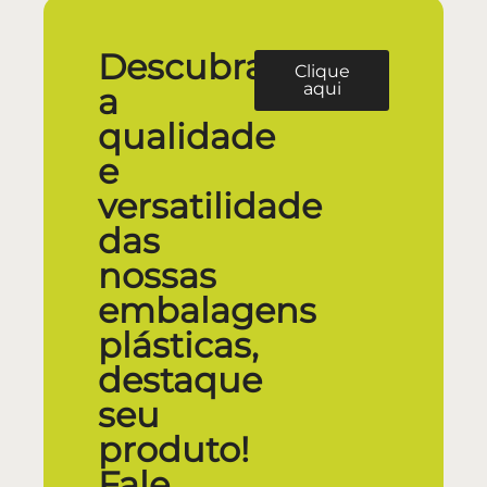
Descubra
Clique
aqui
a
qualidade
e
versatilidade
das
nossas
embalagens
plásticas,
destaque
seu
produto!
Fale