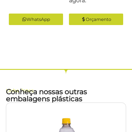
agora:
WhatsApp
Orçamento
Conheça nossas outras
Linha
Potes
embalagens plásticas