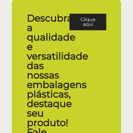
Descubra
Clique
aqui
a
qualidade
e
versatilidade
das
nossas
embalagens
plásticas,
destaque
seu
produto!
Fale