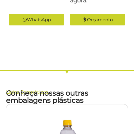
agora:
WhatsApp
Orçamento
Conheça nossas outras
Linha
Cosméticos
embalagens plásticas