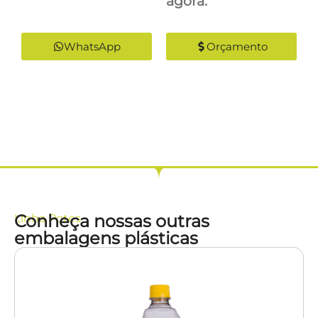
agora:
WhatsApp
Orçamento
Conheça nossas outras
Linha
Potes
embalagens plásticas