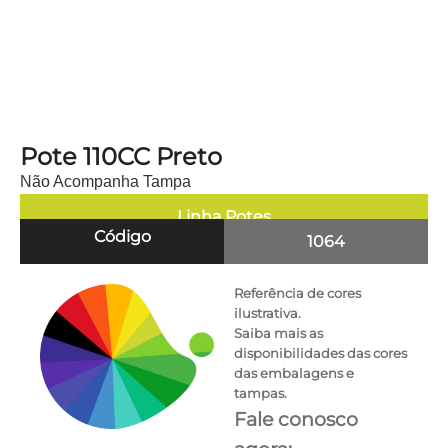
Pote 110CC Preto
Não Acompanha Tampa
Linha
Potes
Código
1064
Referência de cores
ilustrativa.
Saiba mais as
disponibilidades das cores
das embalagens e
tampas.
Fale conosco