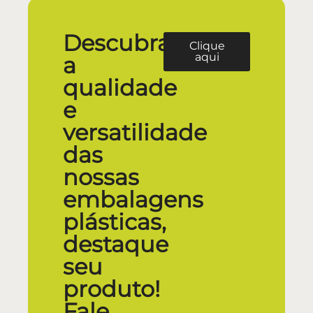
Descubra
Clique
aqui
a
qualidade
e
versatilidade
das
nossas
embalagens
plásticas,
destaque
seu
produto!
Fale