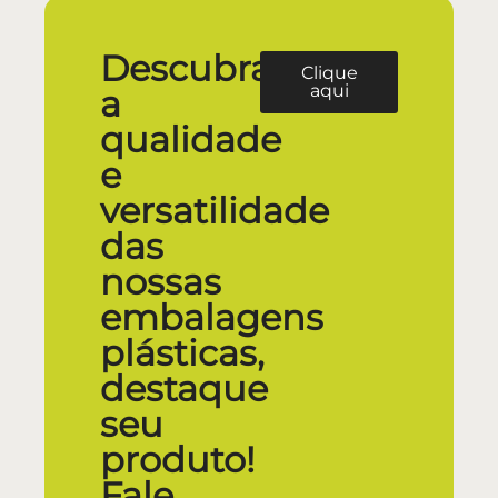
Descubra
Clique
aqui
a
qualidade
e
versatilidade
das
nossas
embalagens
plásticas,
destaque
seu
produto!
Fale