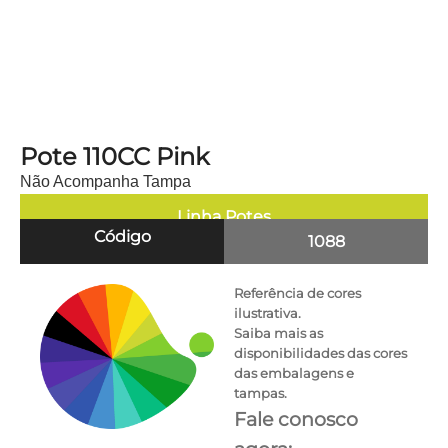
Pote 110CC Pink
Não Acompanha Tampa
Linha
Potes
Código
1088
Referência de cores
ilustrativa.
Saiba mais as
disponibilidades das cores
das embalagens e
tampas.
Fale conosco