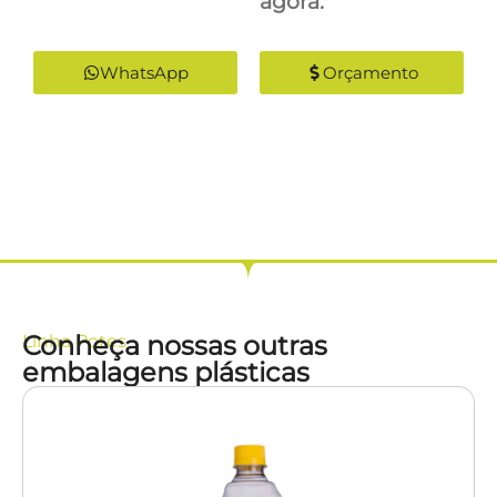
agora:
WhatsApp
Orçamento
Conheça nossas outras
Linha
Potes
embalagens plásticas