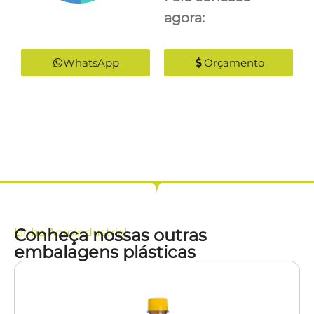
agora:
WhatsApp
Orçamento
Conheça nossas outras
Linha
Agroindustrial
embalagens plásticas