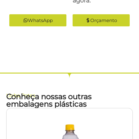
agora:
WhatsApp
Orçamento
Conheça nossas outras
Linha
Potes
embalagens plásticas