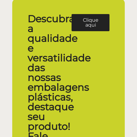
Descubra
Clique
aqui
a
qualidade
e
versatilidade
das
nossas
embalagens
plásticas,
destaque
seu
produto!
Fale