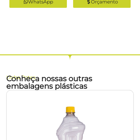
WhatsApp
Orçamento
Conheça nossas outras
Linha
Potes
embalagens plásticas