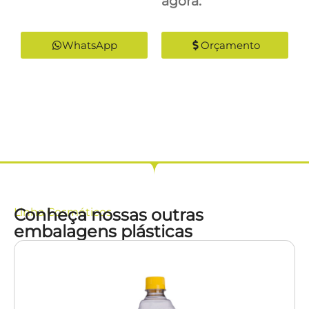
agora:
WhatsApp
Orçamento
Conheça nossas outras
Linha
Cosméticos
embalagens plásticas