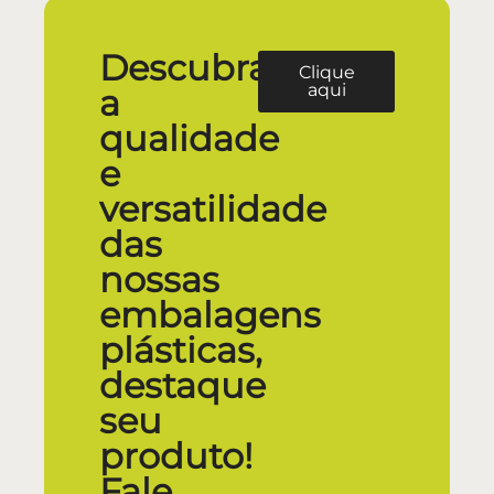
Descubra
Clique
aqui
a
qualidade
e
versatilidade
das
nossas
embalagens
plásticas,
destaque
seu
produto!
Fale