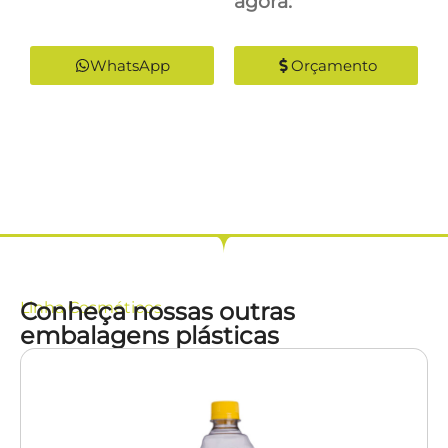
agora:
WhatsApp
Orçamento
Conheça nossas outras
Linha
Cosméticos
embalagens plásticas