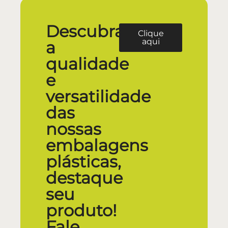
Descubra
Clique
aqui
a
qualidade
e
versatilidade
das
nossas
embalagens
plásticas,
destaque
seu
produto!
Fale