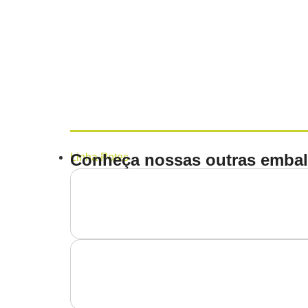
Conheça nossas outras embal
Linha
Potes