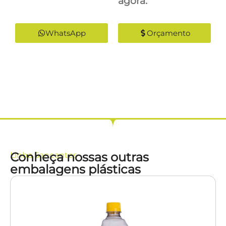
agora:
WhatsApp
Orçamento
Conheça nossas outras
Linha
Saneantes
embalagens plásticas