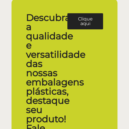
Descubra
Clique
aqui
a
qualidade
e
versatilidade
das
nossas
embalagens
plásticas,
destaque
seu
produto!
Fale