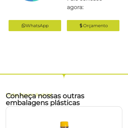
agora:
WhatsApp
Orçamento
Conheça nossas outras
Linha
Agroindustrial
embalagens plásticas