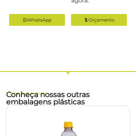
agora:
WhatsApp
Orçamento
Conheça nossas outras
Linha
Saneantes
embalagens plásticas