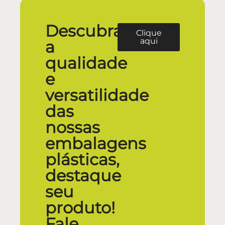
Descubra
Clique
aqui
a
qualidade
e
versatilidade
das
nossas
embalagens
plásticas,
destaque
seu
produto!
Fale