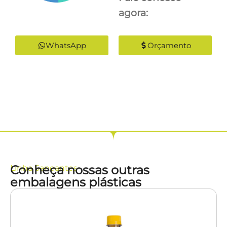
agora:
WhatsApp
Orçamento
Conheça nossas outras
Linha
Saneantes
embalagens plásticas