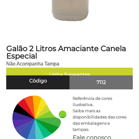
Galão 2 Litros Amaciante Canela
Especial
Não Acompanha Tampa
Linha
Saneantes
Código
7112
Referência de cores
ilustrativa.
Saiba mais as
disponibilidades das cores
das embalagens e
tampas.
Fale conosco