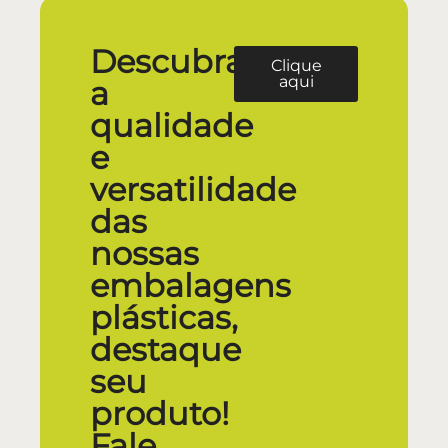
Descubra
Clique
aqui
a
qualidade
e
versatilidade
das
nossas
embalagens
plásticas,
destaque
seu
produto!
Fale