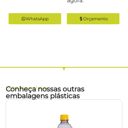
agora:
WhatsApp
Orçamento
Conheça nossas outras
Linha
Alimentícios
embalagens plásticas