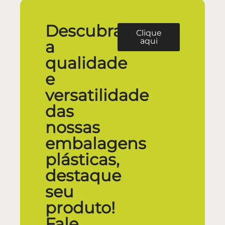
Descubra
Clique
aqui
a
qualidade
e
versatilidade
das
nossas
embalagens
plásticas,
destaque
seu
produto!
Fale