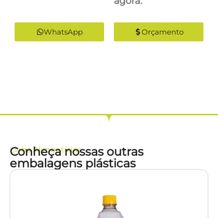
agora:
WhatsApp
Orçamento
Conheça nossas outras
Linha
Alimentícios
embalagens plásticas