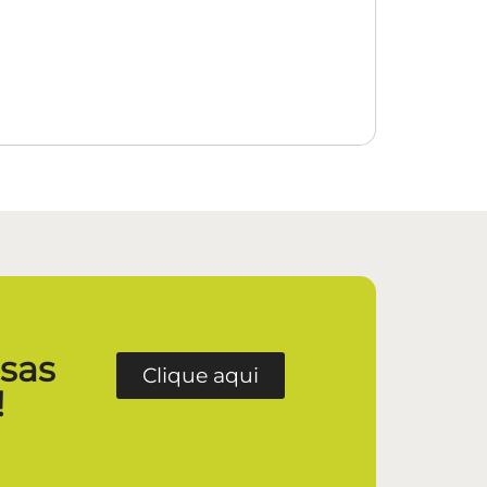
ssas
Clique aqui
!