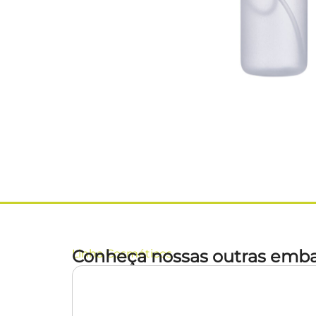
Conheça nossas outras emba
Linha
Cosméticos