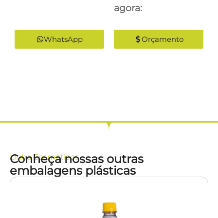
agora:
WhatsApp
Orçamento
Conheça nossas outras
Linha
Cosméticos
embalagens plásticas