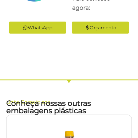
agora:
WhatsApp
Orçamento
Conheça nossas outras
Linha
Cosméticos
embalagens plásticas