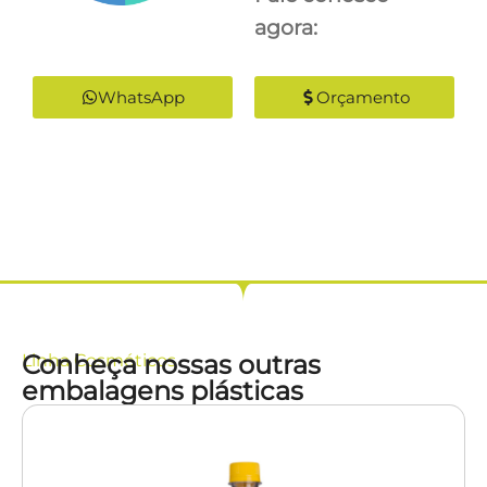
agora:
WhatsApp
Orçamento
Conheça nossas outras
Linha
Cosméticos
embalagens plásticas