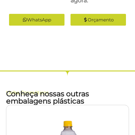
agora:
WhatsApp
Orçamento
Conheça nossas outras
Linha
Cosméticos
embalagens plásticas