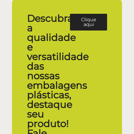
Descubra
Clique
aqui
a
qualidade
e
versatilidade
das
nossas
embalagens
plásticas,
destaque
seu
produto!
Fale