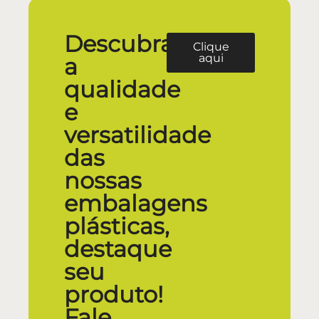
Descubra
Clique
aqui
a
qualidade
e
versatilidade
das
nossas
embalagens
plásticas,
destaque
seu
produto!
Fale