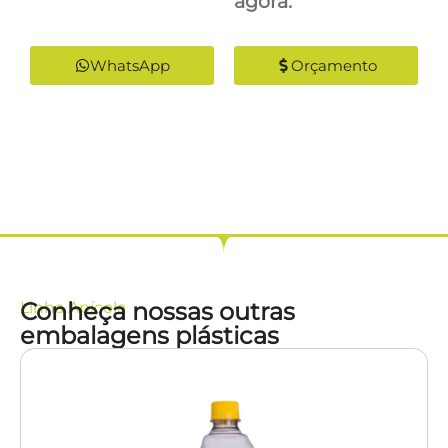
agora:
WhatsApp
Orçamento
Conheça nossas outras
Linha
Apícola
embalagens plásticas