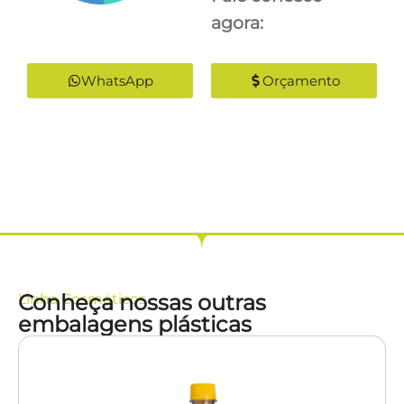
agora:
WhatsApp
Orçamento
Conheça nossas outras
Linha
Cosméticos
embalagens plásticas