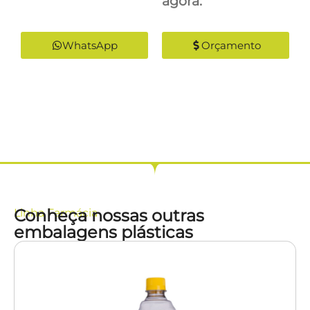
agora:
WhatsApp
Orçamento
Conheça nossas outras
Linha
Farmácia
embalagens plásticas