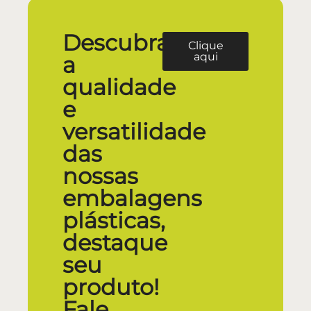
Descubra
Clique
aqui
a
qualidade
e
versatilidade
das
nossas
embalagens
plásticas,
destaque
seu
produto!
Fale