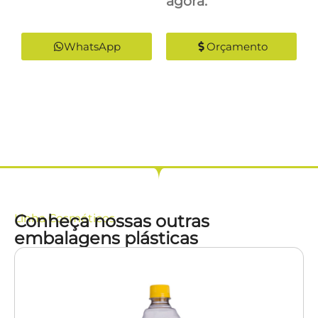
agora:
WhatsApp
Orçamento
Conheça nossas outras
Linha
Cosméticos
embalagens plásticas