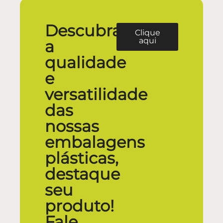
Descubra
Clique
aqui
a
qualidade
e
versatilidade
das
nossas
embalagens
plásticas,
destaque
seu
produto!
Fale