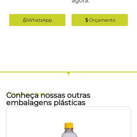
agora:
WhatsApp
Orçamento
Conheça nossas outras
Linha
Cosméticos
embalagens plásticas