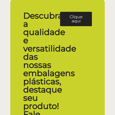
Descubra
Clique
aqui
a
qualidade
e
versatilidade
das
nossas
embalagens
plásticas,
destaque
seu
produto!
Fale