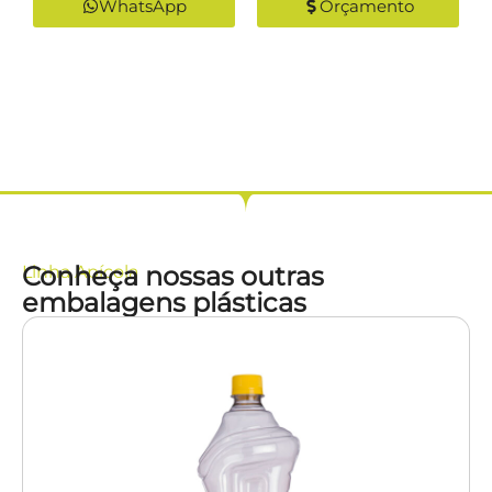
WhatsApp
Orçamento
Conheça nossas outras
Linha
Apícola
embalagens plásticas