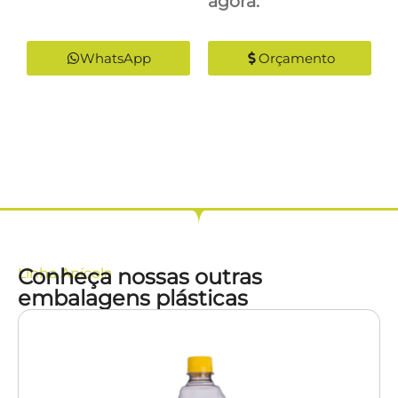
agora:
WhatsApp
Orçamento
Conheça nossas outras
Linha
Apícola
embalagens plásticas