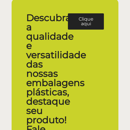
Descubra
Clique
aqui
a
qualidade
e
versatilidade
das
nossas
embalagens
plásticas,
destaque
seu
produto!
Fale