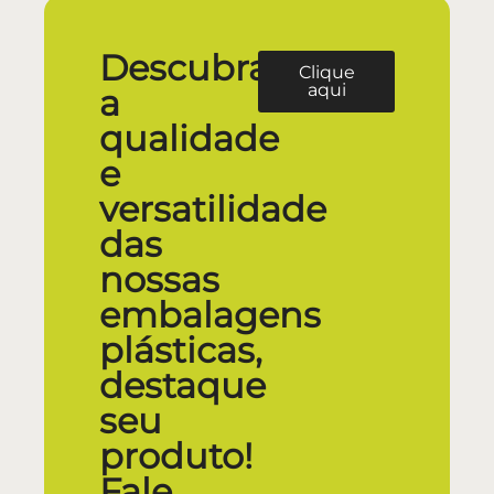
Descubra
Clique
aqui
a
qualidade
e
versatilidade
das
nossas
embalagens
plásticas,
destaque
seu
produto!
Fale