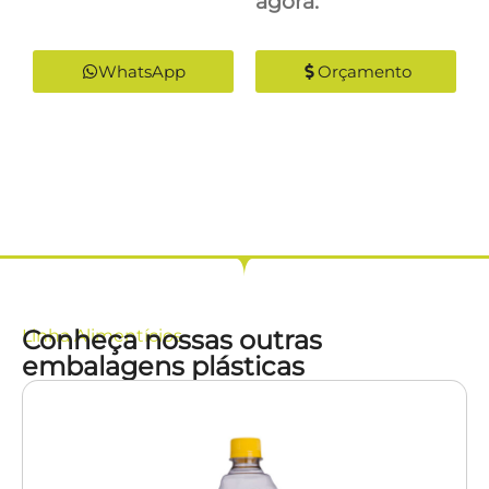
agora:
WhatsApp
Orçamento
Conheça nossas outras
Linha
Alimentícios
embalagens plásticas